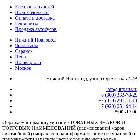
Каталог запчастей
Поиск запчасти
Оплата и доставка
Реквизиты
Продажа автобусов
Нижний Новгород
Чебоксары
Саранск
Пенза
Йошкар-ола
Москва
Нижний Новгород, улица Ореховская 52В
info@itrparts.ru
8 (800) 333-78-29
‪+7 (920) 291-11-11
+7 (920) 051-94-14
8:00 -17:00
Обращаем внимание, указание ТОВАРНЫХ ЗНАКОВ И
ТОРГОВЫХ НАИМЕНОВАНИЙ (наименований марок
автомобилей) направлено на информирование покупателей о
применимости запасной части к той или иной марке